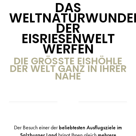
DAS
WELTNATURWUNDE
DER
EISRIESENWELT
WERFEN
DIE GRÖSSTE EISHÖHLE D
ER WELT GANZ IN IHRER N
ÄHE
Der Besuch einer der
beliebtesten Ausflugsziele im
Salzburger Land
bringt Ihnen gleich
mehrere