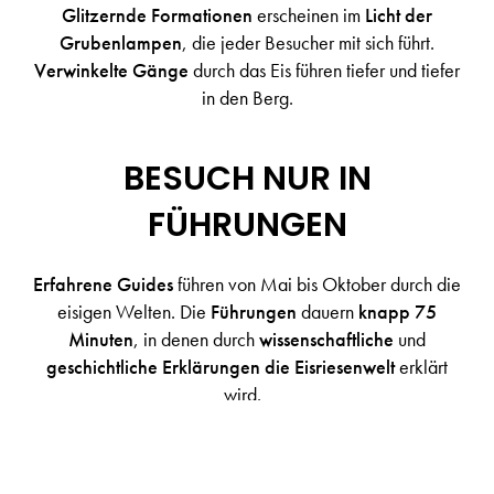
Glitzernde Formationen
erscheinen im
Licht der
Grubenlampen
, die jeder Besucher mit sich führt.
Verwinkelte Gänge
durch das Eis führen tiefer und tiefer
in den Berg.
BESUCH NUR IN
FÜHRUNGEN
Erfahrene Guides
führen von Mai bis Oktober durch die
eisigen Welten. Die
Führungen
dauern
knapp 75
Minuten
, in denen durch
wissenschaftliche
und
geschichtliche Erklärungen die Eisriesenwelt
erklärt
wird.
Ausgangspunkt
der Erkundung ist das
Besucherzentrum im Tal
. Von hier können Sie zur
Eisriesenwelt
hinauf wandern, oder Sie
gondeln
mit der