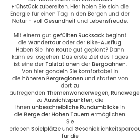
Frühstück
zubereiten. Hier holen Sie sich die
Energie für einen Tag in den Bergen und der
Natur - voll
Gesundheit
und
Lebensfreude
.
Mit einem gut
gefüllten Rucksack
beginnt
die
Wandertour
oder der
Bike-Ausflug
.
Haben Sie Ihre
Route
gut geplant? Dann
kann es losgehen. Das erste Ziel des Tages
ist eine der
Talstationen
der
Bergbahnen
.
Von hier gondeln Sie komfortabel in
die
höheren Bergregionen
und starten von
dort zu
aufregenden
Themenwanderwegen
,
Rundwege
zu
Aussichtspunkten
, die
Ihnen
unbeschreibliche Rundumblicke
in
die
Berge der Hohen Tauern
ermöglichen.
Sie
erleben
Spielplätze
und
Geschicklichkeitsparco
für die