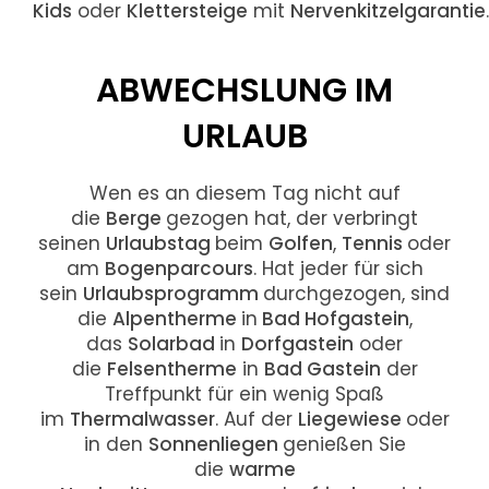
Kids
oder
Klettersteige
mit
Nervenkitzelgarantie
.
ABWECHSLUNG IM
URLAUB
Wen es an diesem Tag nicht auf
die
Berge
gezogen hat, der verbringt
seinen
Urlaubstag
beim
Golfen
,
Tennis
oder
am
Bogenparcours
. Hat jeder für sich
sein
Urlaubsprogramm
durchgezogen, sind
die
Alpentherme
in
Bad Hofgastein
,
das
Solarbad
in
Dorfgastein
oder
die
Felsentherme
in
Bad Gastein
der
Treffpunkt für ein wenig Spaß
im
Thermalwasser
. Auf der
Liegewiese
oder
in den
Sonnenliegen
genießen Sie
die
warme