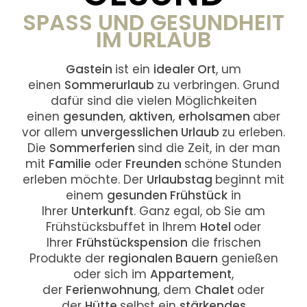
SPASS UND GESUNDHEIT I
M URLAUB
Gastein
ist ein
idealer Ort
, um
einen
Sommerurlaub
zu verbringen. Grund
dafür sind die vielen Möglichkeiten
einen
gesunden
,
aktiven
,
erholsamen
aber
vor allem
unvergesslichen Urlaub
zu erleben.
Die
Sommerferien
sind die Zeit, in der man
mit
Familie
oder
Freunden
schöne Stunden
erleben möchte. Der
Urlaubstag
beginnt mit
einem
gesunden Frühstück
in
Ihrer
Unterkunft
. Ganz egal, ob Sie am
Frühstücksbuffet in Ihrem
Hotel
oder
Ihrer
Frühstückspension
die frischen
Produkte der
regionalen Bauern
genießen
oder sich im
Appartement
,
der
Ferienwohnung
, dem
Chalet
oder
der
Hütte
selbst ein
stärkendes